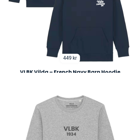
449
kr
VLBK Vilda – French Navy Barn Hoodie