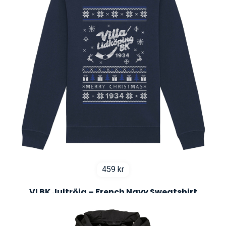
459
kr
VLBK Jultröja – French Navy Sweatshirt