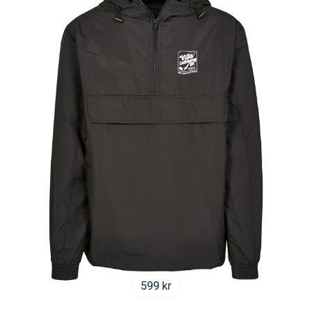
599
kr