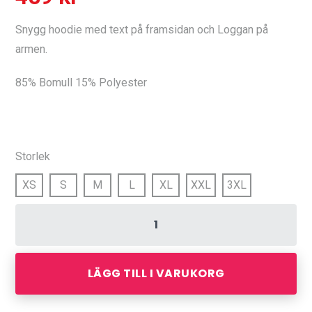
Snygg hoodie med text på framsidan och Loggan på
armen.
85% Bomull 15% Polyester
Storlek
XS
S
M
L
XL
XXL
3XL
LÄGG TILL I VARUKORG