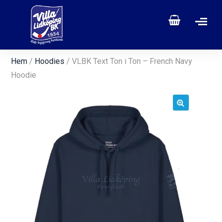
Hem
/
Hoodies
/ VLBK Text Ton i Ton – French Navy
Hoodie
🔍