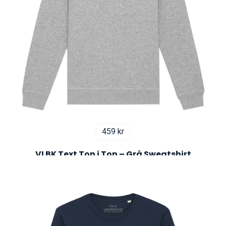
459
kr
VLBK Text Ton i Ton – Grå Sweatshirt