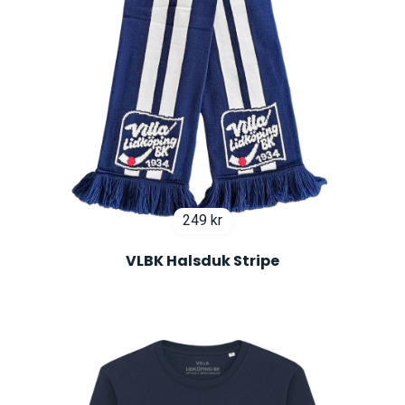
249
kr
VLBK Halsduk Stripe