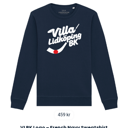
459
kr
VLBK Logo – French Navy Sweatshirt