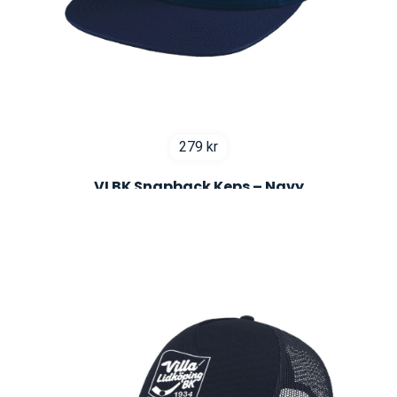
279
kr
VLBK Snapback Keps – Navy