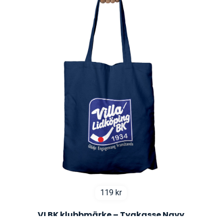
119
kr
VLBK klubbmärke – Tygkasse Navy