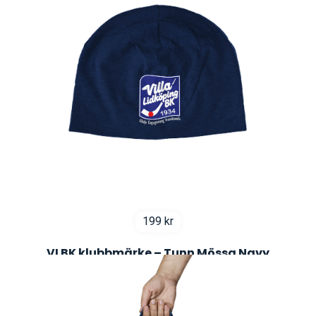
199
kr
VLBK klubbmärke – Tunn Mössa Navy