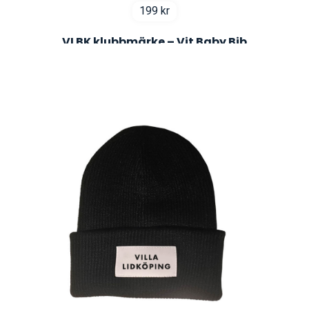
199
kr
VLBK klubbmärke – Vit Baby Bib