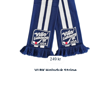
249
kr
VLBK Halsduk Stripe