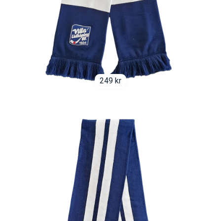
249
kr
VLBK Halsduk Randig