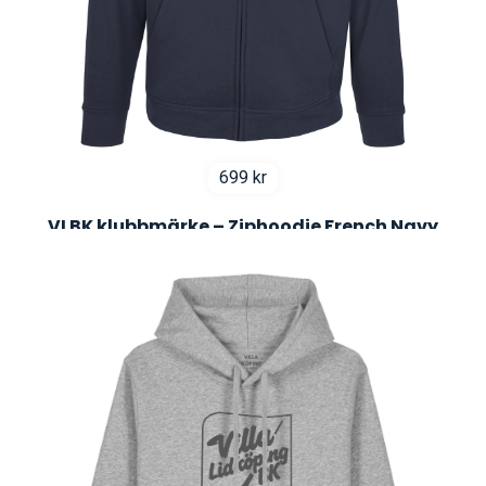
699
kr
VLBK klubbmärke – Ziphoodie French Navy