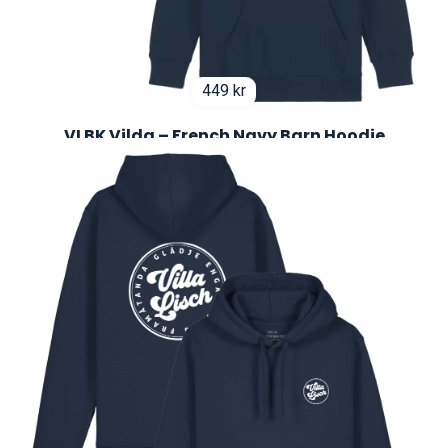
449
kr
VLBK Vilda – French Navy Barn Hoodie