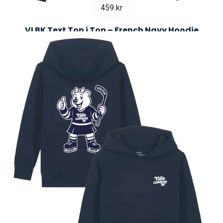
459
kr
VLBK Text Ton i Ton – French Navy Hoodie