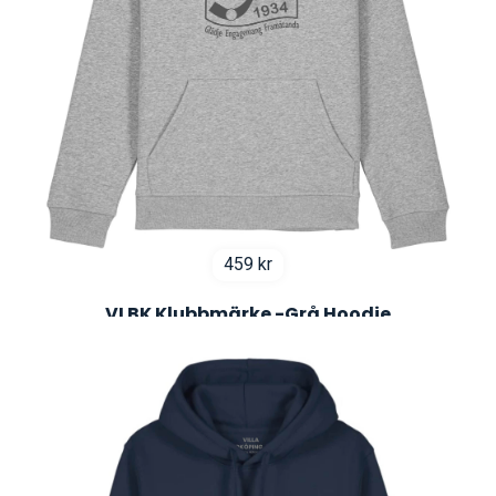
459
kr
VLBK Klubbmärke -Grå Hoodie