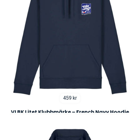
459
kr
VLBK Litet Klubbmärke – French Navy Hoodie