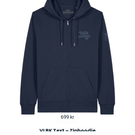
699
kr
VLBK Text – Ziphoodie