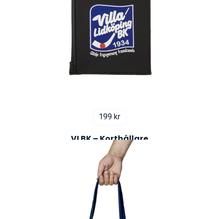
199
kr
VLBK – Korthållare