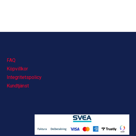
FAQ
Köpvillkor
Integritetspolicy
Kundtjänst