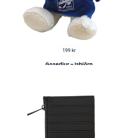
199
kr
Gosedjur – Isbjörn