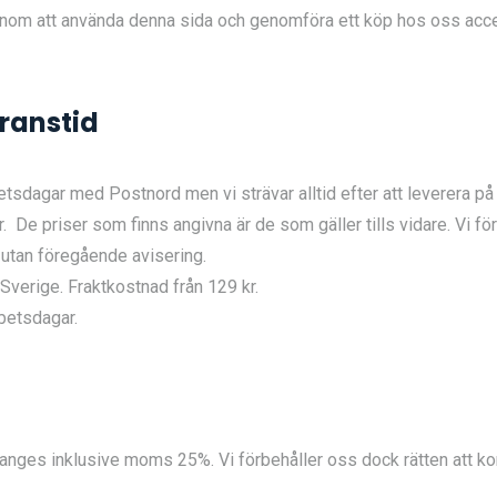
Genom att använda denna sida och genomföra ett köp hos oss acc
eranstid
tsdagar med Postnord men vi strävar alltid efter att leverera på 
r. De priser som finns angivna är de som gäller tills vidare. Vi fö
g utan föregående avisering.
 Sverige. Fraktkostnad från 129 kr.
betsdagar.
anges inklusive moms 25%. Vi förbehåller oss dock rätten att kor