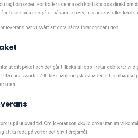
du lagt din order. Kontrollera denna och kontakta oss direkt om d
e för felangivna uppgifter såsom adress, mejladress eller telef
r leverans har vi svårt att göra några förändringar i den.
paket
 ut ditt paket och det går tillbaka till oss i retur debiterar vi di
etta underskrider 200 kr- i hanteringskostnader. Ett ej uthämtat pa
errätten.
everans
leverera på utlovad tid. Om leveransen skulle dröja utan att vi kont
dig att ta reda på varför det blivit dröjsmål.