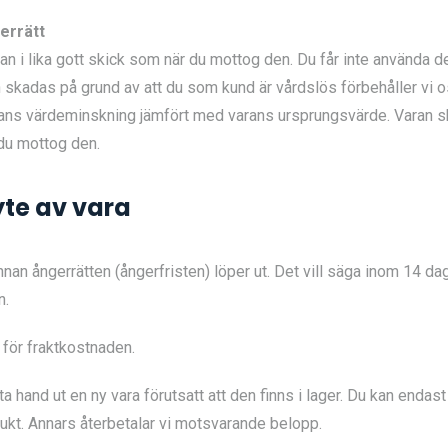
gerrätt
aran i lika gott skick som när du mottog den. Du får inte använda d
skadas på grund av att du som kund är vårdslös förbehåller vi os
 värdeminskning jämfört med varans ursprungsvärde. Varan ska 
du mottog den.
yte av vara
innan ångerrätten (ångerfristen) löper ut. Det vill säga inom 14 da
n.
 för fraktkostnaden.
ta hand ut en ny vara förutsatt att den finns i lager. Du kan endast 
ukt. Annars återbetalar vi motsvarande belopp.