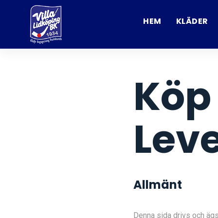
HEM
KLÄDER
Köp
Leve
Allmänt
Denna sida drivs och äg