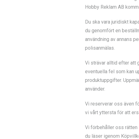
Hobby Reklam AB komma att
Du ska vara juridiskt kap
du genomfört en beställn
användning av annans per
polisanmälas.
Vi strävar alltid efter at
eventuella fel som kan u
produktuppgifter. Uppmär
använder.
Vi reserverar oss även fö
vi vårt yttersta för att e
Vi förbehåller oss rätten 
du läser igenom Köpvillkor