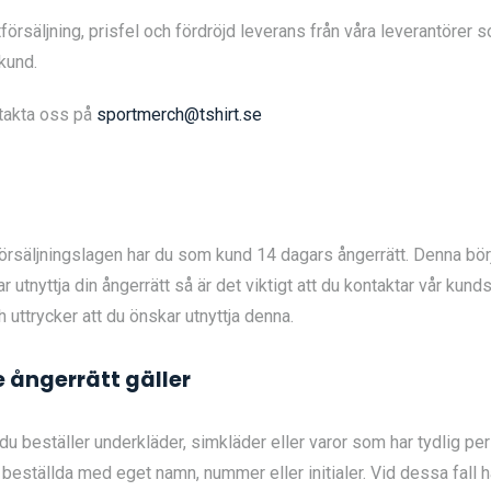
tförsäljning, prisfel och fördröjd leverans från våra leverantörer 
tkund.
ntakta oss på
sportmerch@tshirt.se
örsäljningslagen har du som kund 14 dagars ångerrätt. Denna börj
utnyttja din ångerrätt så är det viktigt att du kontaktar vår kund
 uttrycker att du önskar utnyttja denna.
 ångerrätt gäller
du beställer underkläder, simkläder eller varor som har tydlig pe
ställda med eget namn, nummer eller initialer. Vid dessa fall ha