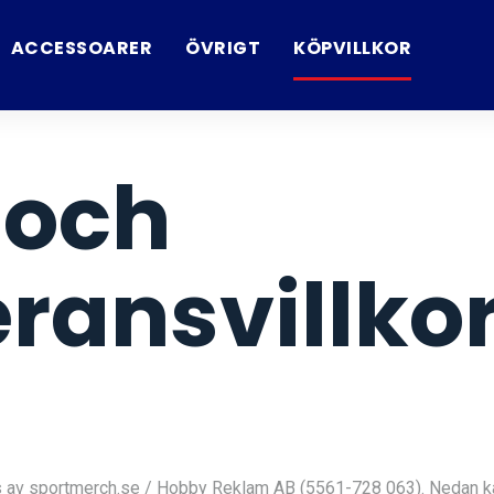
ACCESSOARER
ÖVRIGT
KÖPVILLKOR
 och
ransvillko
s av sportmerch.se / Hobby Reklam AB (5561-728 063). Nedan k