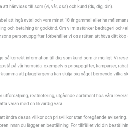
 hänvisas till som (vi, vår, oss) och kund (du, dig, din).
abel att ingå avtal och vara minst 18 år gammal eller ha målsmans 
ing och betalning är godkänd. Om vi misstänker bedrägeri och/el
sons personuppgifter förbehåller vi oss rätten att häva ditt k
t ge så korrekt information till dig som kund som är möjligt. Vi re
ppstå på vår hemsida, exempelvis prisuppgifter, kampanjer, rabat
ksamma att plaggfärgerna kan skilja sig något beroende vilka sk
r utförsäljning, restnotering, utgående sortiment hos våra leveran
rsätta varan med en likvärdig vara.
att ändra dessa villkor och prisvillkor utan föregående avisering. D
en innan du lägger en beställning. För tillfället vid din beställni