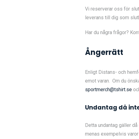
Vi reserverar oss för slu
leverans till dig som slu
Har du några frågor? Ko
Ångerrätt
Enligt Distans- och hemf
emot varan. Om du önskar 
sportmerch@tshirt.se
och
Undantag då inte
Detta undantag gäller då 
menas exempelvis varor be