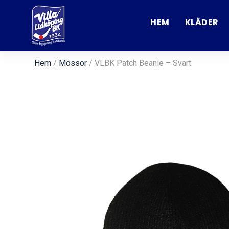
HEM
KLÄDER
Hem
/
Mössor
/ VLBK Patch Beanie – Svart