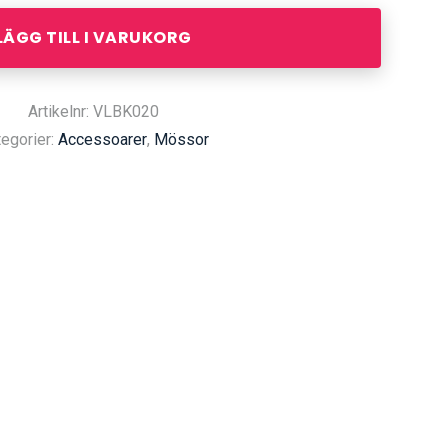
LÄGG TILL I VARUKORG
Artikelnr: VLBK020
egorier:
Accessoarer
,
Mössor