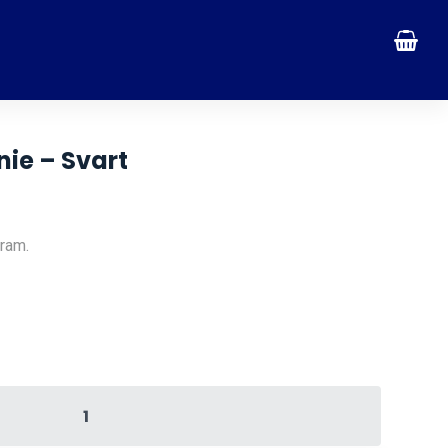
ie – Svart
ram.