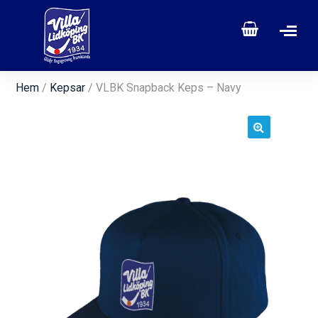
Hem
/
Kepsar
/ VLBK Snapback Keps – Navy
🔍