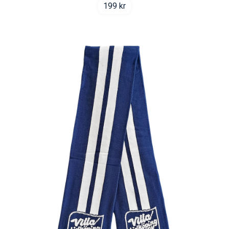
199
kr
VLBK klubbmärke – Tunn Mössa Navy