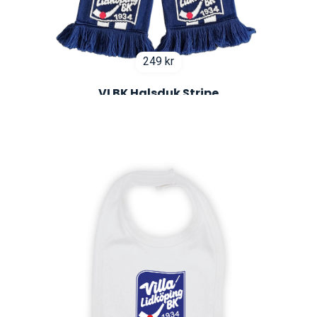
249
kr
VLBK Halsduk Stripe