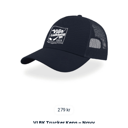
279
kr
VLBK Trucker Keps – Navy