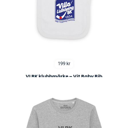
199
kr
VLBK klubbmärke – Vit Baby Bib