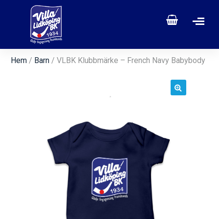
Hem
/
Barn
/ VLBK Klubbmärke – French Navy Babybody
🔍