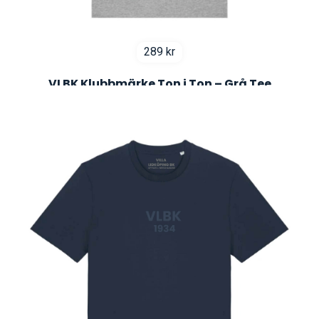
289
kr
VLBK Klubbmärke Ton i Ton – Grå Tee