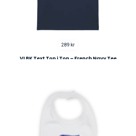
289
kr
VLBK Text Ton i Ton – French Navy Tee