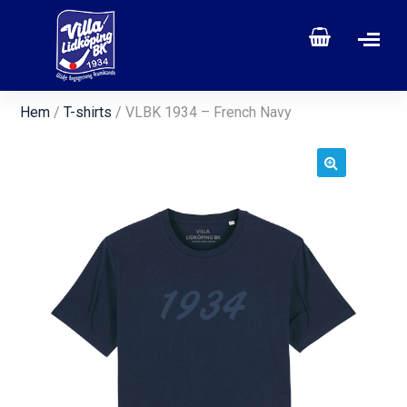
Hem
/
T-shirts
/ VLBK 1934 – French Navy
🔍