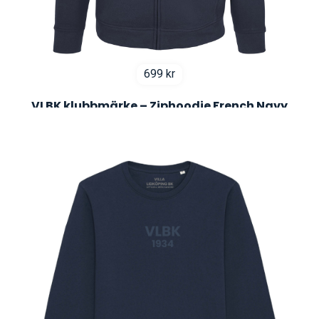
699
kr
VLBK klubbmärke – Ziphoodie French Navy