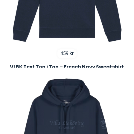
459
kr
VLBK Text Ton i Ton – French Navy Sweatshirt