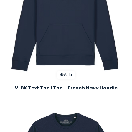
459
kr
VLBK Text Ton i Ton – French Navy Hoodie